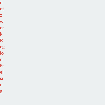
n
et
z
w
er
k
R
eg
io
n
Fr
ei
si
n
g