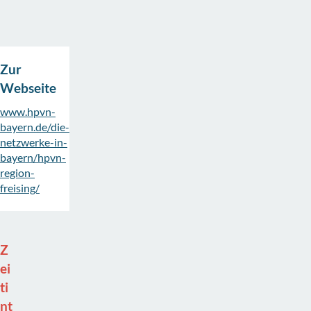
Zur
Webseite
www.hpvn-
bayern.de/die-
netzwerke-in-
bayern/hpvn-
region-
freising/
Z
ei
ti
nt