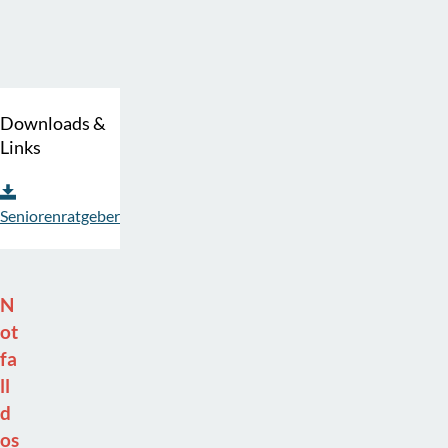
g
.
Downloads &
Links
Seniorenratgeber
N
ot
fa
ll
d
os