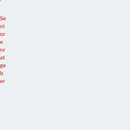
Se
ni
or
e
nr
at
ge
b
er
I
m
L
a
n
d
k