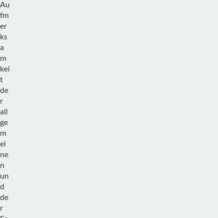
Au
fm
er
ks
a
m
kei
t
de
r
all
ge
m
ei
ne
n
un
d
de
r