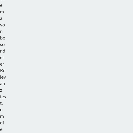
e
m
a
vo
n
be
so
nd
er
er
Re
lev
an
z
fes
t,
u
m
di
e