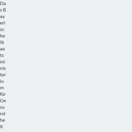
Da
s B
ay
eri
sc
he
St
aa
ts
mi
nis
ter
iu
m
für
Ge
su
nd
he
it