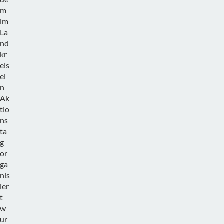
m
im
La
nd
kr
eis
ei
n
Ak
tio
ns
ta
g
or
ga
nis
ier
t
w
ur