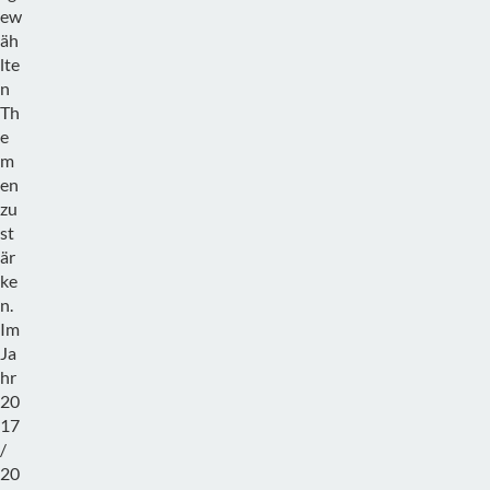
ew
äh
lte
n
Th
e
m
en
zu
st
är
ke
n.
Im
Ja
hr
20
17
/
20