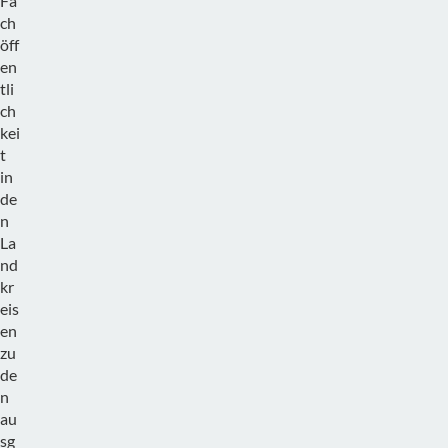
Fa
ch
öff
en
tli
ch
kei
t
in
de
n
La
nd
kr
eis
en
zu
de
n
au
sg