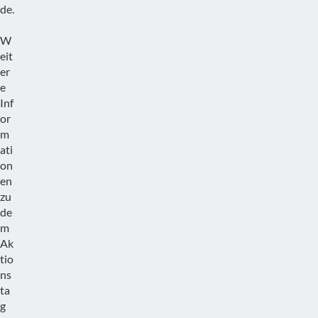
de.
W
eit
er
e
Inf
or
m
ati
on
en
zu
de
m
Ak
tio
ns
ta
g